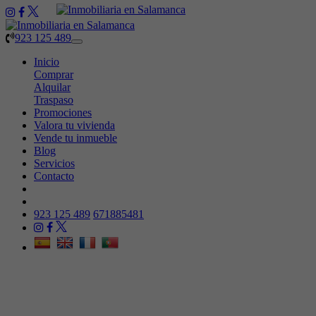
923 125 489
Toggle
navigation
Inicio
Comprar
Alquilar
Traspaso
Promociones
Valora tu vivienda
Vende tu inmueble
Blog
Servicios
Contacto
923 125 489
671885481