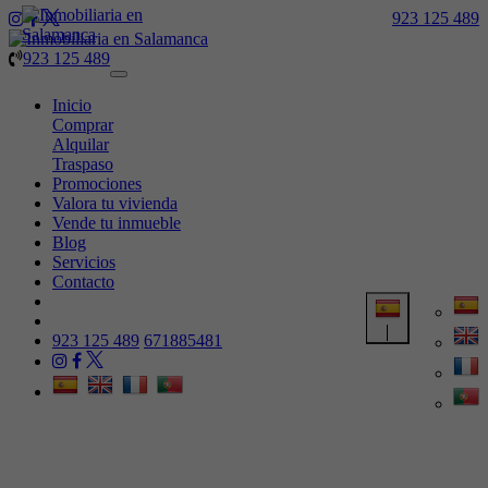
923 125 489
923 125 489
Toggle
navigation
Inicio
Comprar
Alquilar
Traspaso
Promociones
Valora tu vivienda
Vende tu inmueble
Blog
Servicios
Contacto
923 125 489
671885481