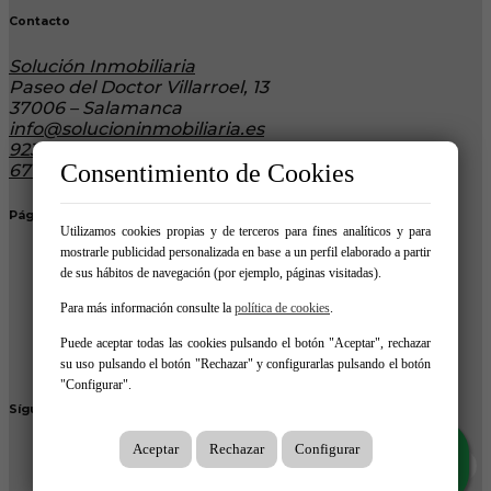
Contacto
Solución Inmobiliaria
Paseo del Doctor Villarroel, 13
37006 – Salamanca
info@solucioninmobiliaria.es
923 125 489
Consentimiento de Cookies
671885481
Páginas de interés
Utilizamos cookies propias y de terceros para fines analíticos y para
mostrarle publicidad personalizada en base a un perfil elaborado a partir
Comprar
de sus hábitos de navegación (por ejemplo, páginas visitadas).
Alquilar
Traspaso
Para más información consulte la
política de cookies
.
Protección de datos
Política de Cookies
Puede aceptar todas las cookies pulsando el botón "Aceptar", rechazar
Aviso legal
su uso pulsando el botón "Rechazar" y configurarlas pulsando el botón
"Configurar".
Síguenos en:
Aceptar
Rechazar
Configurar