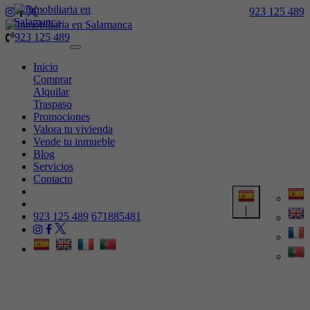
923 125 489
923 125 489
Toggle
navigation
Inicio
Comprar
Alquilar
Traspaso
Promociones
Valora tu vivienda
Vende tu inmueble
Blog
Servicios
Contacto
923 125 489
671885481