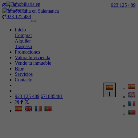
923 125 489
923 125 489
Toggle
navigation
Inicio
Comprar
Alquilar
Traspaso
Promociones
Valora tu vivienda
Vende tu inmueble
Blog
Servicios
Contacto
923 125 489
671885481