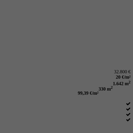
32.800 €
20 €/m²
2
1.642 m
2
330 m
99,39 €/m²