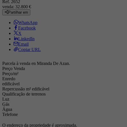
Ref. 2652
venda:
32.800
€
Partilhar em
WhatsApp
Facebook
X
LinkedIn
Email
Copiar URL
Parcela à venda en Miranda De Azan.
Preço Venda
Preço/m²
Enredo
edificável
Repercussão m² edificável
Qualificação de terrenos
Luz
Gás
Água
Telefone
O endereço da propriedade é aproximada.