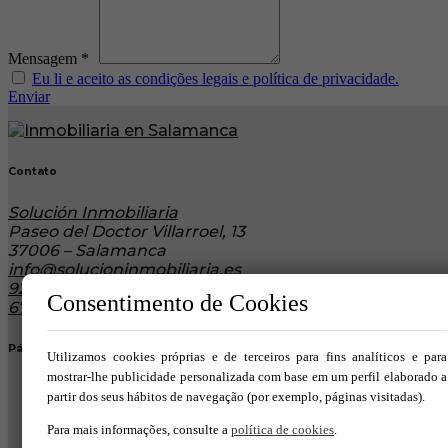
Mensagem *
Eu li e aceito as condições legais e política de privacidade.
Enviar
Contato
Solución Inmobiliaria
Paseo del Doctor Villarroel, 13
37006 – Salamanca
info@solucioninmobiliaria.es
923 125 489
Consentimento de Cookies
671885481
Páginas de interés
Utilizamos cookies próprias e de terceiros para fins analíticos e para
mostrar-lhe publicidade personalizada com base em um perfil elaborado a
Comprar
partir dos seus hábitos de navegação (por exemplo, páginas visitadas).
Aluguel
Trespasse
Para mais informações, consulte a
política de cookies
.
Proteção de dados