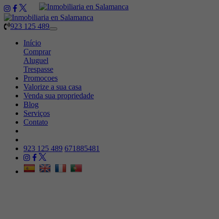
923 125 489
Toggle
navigation
Início
Comprar
Aluguel
Trespasse
Promocoes
Valorize a sua casa
Venda sua propriedade
Blog
Serviços
Contato
923 125 489
671885481